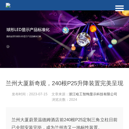
兰州大厦新奇观，240根P25升降装置完美呈现
发布时间：2023-07-15
文章来源：
浙江哈工智绚显示科技有限公司
浏览次数：2024
兰州大厦蔚景温德姆酒店前240根P25定制三角立柱日前
已全部安装完毕，成为兰州市又一地标性装置。